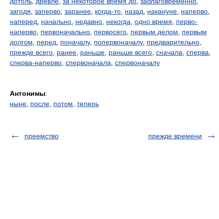
дотоль
,
древле
,
за некоторое время до
,
заблаговременно
,
загодя
,
заперво
,
заранее
,
когда-то
,
назад
,
накануне
,
наперво
,
наперед
,
начально
,
недавно
,
некогда
,
одно время
,
перво-
наперво
,
первоначально
,
первосего
,
первым делом
,
первым
долгом
,
перед
,
поначалу
,
попервоначалу
,
предварительно
,
прежде всего
,
ранее
,
раньше
,
раньше всего
,
сначала
,
сперва
,
сперва-наперво
,
спервоначала
,
спервоначалу
Антонимы
:
ныне
,
после
,
потом
,
теперь
преемство
прежде времени