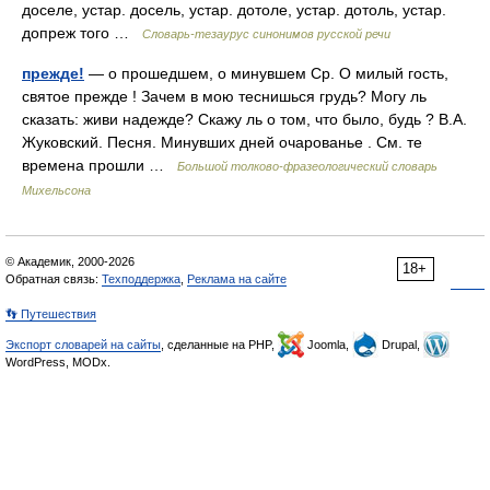
доселе, устар. досель, устар. дотоле, устар. дотоль, устар.
допреж того …
Словарь-тезаурус синонимов русской речи
прежде!
— о прошедшем, о минувшем Ср. О милый гость,
святое прежде ! Зачем в мою теснишься грудь? Могу ль
сказать: живи надежде? Скажу ль о том, что было, будь ? В.А.
Жуковский. Песня. Минувших дней очарованье . См. те
времена прошли …
Большой толково-фразеологический словарь
Михельсона
© Академик, 2000-2026
18+
Обратная связь:
Техподдержка
,
Реклама на сайте
👣 Путешествия
Экспорт словарей на сайты
, сделанные на PHP,
Joomla,
Drupal,
WordPress, MODx.