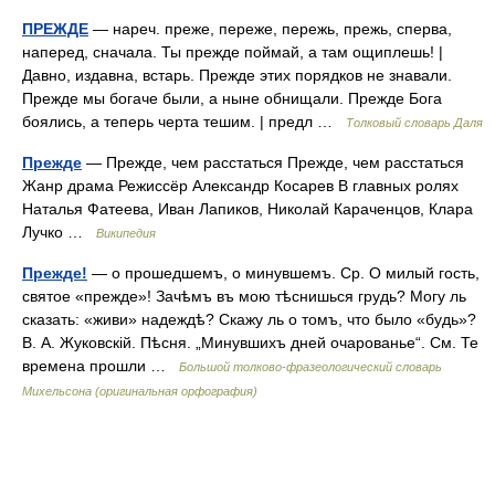
ПРЕЖДЕ
— нареч. преже, переже, пережь, прежь, сперва,
наперед, сначала. Ты прежде поймай, а там ощиплешь! |
Давно, издавна, встарь. Прежде этих порядков не знавали.
Прежде мы богаче были, а ныне обнищали. Прежде Бога
боялись, а теперь черта тешим. | предл …
Толковый словарь Даля
Прежде
— Прежде, чем расстаться Прежде, чем расстаться
Жанр драма Режиссёр Александр Косарев В главных ролях
Наталья Фатеева, Иван Лапиков, Николай Караченцов, Клара
Лучко …
Википедия
Прежде!
— о прошедшемъ, о минувшемъ. Ср. О милый гость,
святое «прежде»! Зачѣмъ въ мою тѣснишься грудь? Могу ль
сказать: «живи» надеждѣ? Скажу ль о томъ, что было «будь»?
В. А. Жуковскій. Пѣсня. „Минувшихъ дней очарованье“. См. Те
времена прошли …
Большой толково-фразеологический словарь
Михельсона (оригинальная орфография)