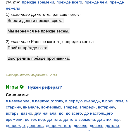
см. тж.
прежде времени
,
прежде всего
,
прежде чем
,
прежде
нежели
1)
кого-чего
До чего-л., раньше чего-л.
Внести деньги пре́жде срока.
Мы вернёмся не пре́жде весны.
2)
кого-чего
Раньше кого-л., опередив кого-л.
Прийти пре́жде всех.
Выстрелить пре́жде противника.
Словарь многих выражений
.
2014
.
Игры ⚽
Нужен реферат?
Синонимы
:
в навечерие
,
в первую голову
,
в первую очередь
,
в прошлом
,
в
старину
,
вначале
,
во-первых
,
вперед
,
впереди
,
встарину
,
встарь
,
давно
,
для начала
,
до
,
до всего
,
до настоящего
времени
,
до тех пор
,
до того
,
до того времени
,
до этих пор
,
допрежде
,
допрежь
,
допрежь того
,
доселе
,
досель
,
дотоле
,