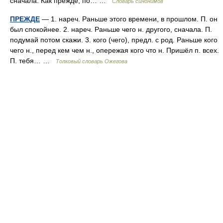
сначала. Как прежде, по… …
Словарь синонимов
ПРЕЖДЕ
— 1. нареч. Раньше этого времени, в прошлом. П. он
был спокойнее. 2. нареч. Раньше чего н. другого, сначала. П.
подумай потом скажи. 3. кого (чего), предл. с род. Раньше кого
чего н., перед кем чем н., опережая кого что н. Пришёл п. всех.
П. тебя… …
Толковый словарь Ожегова