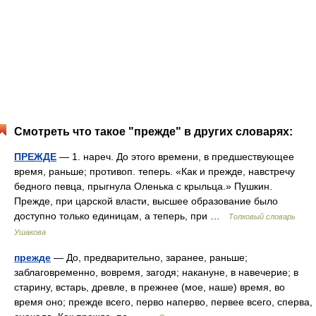
Смотреть что такое "прежде" в других словарях:
ПРЕЖДЕ
— 1. нареч. До этого времени, в предшествующее
время, раньше; противоп. теперь. «Как и прежде, навстречу
бедного певца, прыгнула Оленька с крыльца.» Пушкин.
Прежде, при царской власти, высшее образование было
доступно только единицам, а теперь, при …
Толковый словарь
Ушакова
прежде
— До, предварительно, заранее, раньше;
заблаговременно, вовремя, загодя; накануне, в навечерие; в
старину, встарь, древле, в прежнее (мое, наше) время, во
время оно; прежде всего, перво наперво, первее всего, сперва,